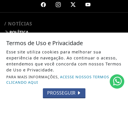
/ NOTÍCIAS
POLÍTICA
Termos de Uso e Privacidade
MUNDO
Esse site utiliza cookies para melhorar sua
ENTRETENIMENTO
experiência de navegação. Ao continuar o acesso,
entendemos que você concorda com nossos Termos
TECNOLOGIA
de Uso e Privacidade.
PARA MAIS INFORMAÇÕES,
ACESSE NOSSOS TERMOS
EDUCAÇÃO
CLICANDO AQUI
POLICIAL
PROSSEGUIR
ECONOMIA
AGRO
PARCERIA