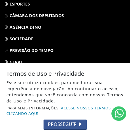
ESPORTES
CÂMARA DOS DEPUTADOS
AGÊNCIA DINO
SOCIEDADE
PREVISÃO DO TEMPO
GERAL
Termos de Uso e Privacidade
HORÓSCOPO
Esse site utiliza cookies para melhorar sua
SOCIAL NEWS
experiência de navegação. Ao continuar o acesso,
entendemos que você concorda com nossos Termos
SPORT & SAÚDE
de Uso e Privacidade.
PARA MAIS INFORMAÇÕES,
ACESSE NOSSOS TERMOS
/ NAVEGUE
CLICANDO AQUI
INÍCIO
PROSSEGUIR