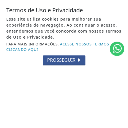
/ NOTÍCIAS
Termos de Uso e Privacidade
POLÍTICA
Esse site utiliza cookies para melhorar sua
MUNDO
experiência de navegação. Ao continuar o acesso,
entendemos que você concorda com nossos Termos
ENTRETENIMENTO
de Uso e Privacidade.
PARA MAIS INFORMAÇÕES,
ACESSE NOSSOS TERMOS
TECNOLOGIA
CLICANDO AQUI
EDUCAÇÃO
PROSSEGUIR
POLICIAL
ECONOMIA
AGRO
PARCERIA
ESPORTES
CÂMARA DOS DEPUTADOS