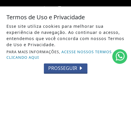
Termos de Uso e Privacidade
Esse site utiliza cookies para melhorar sua
/ NOTÍCIAS
experiência de navegação. Ao continuar o acesso,
POLÍTICA
entendemos que você concorda com nossos Termos
de Uso e Privacidade.
MUNDO
PARA MAIS INFORMAÇÕES,
ACESSE NOSSOS TERMOS
CLICANDO AQUI
ENTRETENIMENTO
PROSSEGUIR
TECNOLOGIA
EDUCAÇÃO
POLICIAL
ECONOMIA
AGRO
PARCERIA