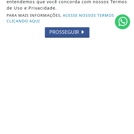
POLÍTICA
entendemos que você concorda com nossos Termos
de Uso e Privacidade.
MUNDO
PARA MAIS INFORMAÇÕES,
ACESSE NOSSOS TERMOS
CLICANDO AQUI
ENTRETENIMENTO
PROSSEGUIR
TECNOLOGIA
EDUCAÇÃO
POLICIAL
ECONOMIA
AGRO
PARCERIA
ESPORTES
CÂMARA DOS DEPUTADOS
AGÊNCIA DINO