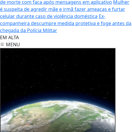
de morte com faca após mensagens em aplicativo
Mulher
é suspeita de agredir mãe e irmã fazer ameaças e furtar
celular durante caso de violência doméstica
Ex-
companheira descumpre medida protetiva e foge antes da
chegada da Polícia Militar
EM ALTA
MENU