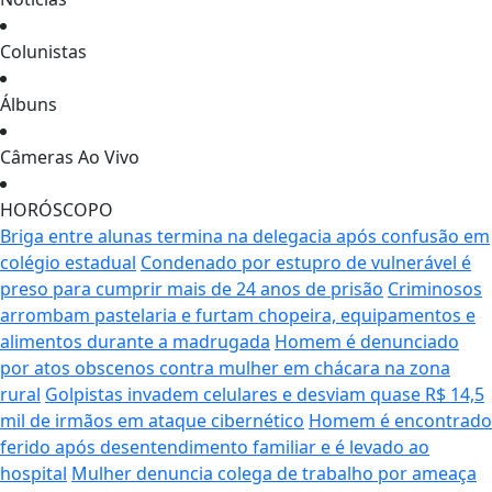
Colunistas
Álbuns
Câmeras Ao Vivo
HORÓSCOPO
Briga entre alunas termina na delegacia após confusão em
colégio estadual
Condenado por estupro de vulnerável é
preso para cumprir mais de 24 anos de prisão
Criminosos
arrombam pastelaria e furtam chopeira, equipamentos e
alimentos durante a madrugada
Homem é denunciado
por atos obscenos contra mulher em chácara na zona
rural
Golpistas invadem celulares e desviam quase R$ 14,5
mil de irmãos em ataque cibernético
Homem é encontrado
ferido após desentendimento familiar e é levado ao
hospital
Mulher denuncia colega de trabalho por ameaça