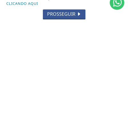
CLICANDO AQUI
ECONOMIA
PROSSEGUIR
AGRO
PARCERIA
ESPORTES
CÂMARA DOS DEPUTADOS
AGÊNCIA DINO
SOCIEDADE
PREVISÃO DO TEMPO
GERAL
HORÓSCOPO
SOCIAL NEWS