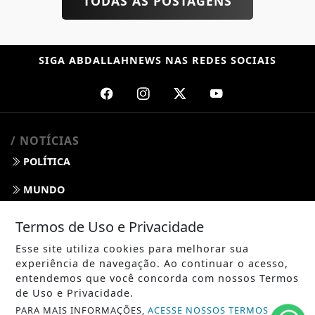
TODAS AS POSTAGENS
SIGA
ABDALLAHNEWS
NAS REDES SOCIAIS
/ NOTÍCIAS
POLÍTICA
MUNDO
ENTRETENIMENTO
Termos de Uso e Privacidade
TECNOLOGIA
Esse site utiliza cookies para melhorar sua
experiência de navegação. Ao continuar o acesso,
EDUCAÇÃO
entendemos que você concorda com nossos Termos
de Uso e Privacidade.
POLICIAL
PARA MAIS INFORMAÇÕES,
ACESSE NOSSOS TERMOS