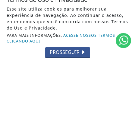
POLÍTICA
Esse site utiliza cookies para melhorar sua
MUNDO
experiência de navegação. Ao continuar o acesso,
entendemos que você concorda com nossos Termos
ENTRETENIMENTO
de Uso e Privacidade.
PARA MAIS INFORMAÇÕES,
ACESSE NOSSOS TERMOS
TECNOLOGIA
CLICANDO AQUI
EDUCAÇÃO
PROSSEGUIR
POLICIAL
ECONOMIA
AGRO
PARCERIA
ESPORTES
CÂMARA DOS DEPUTADOS
AGÊNCIA DINO