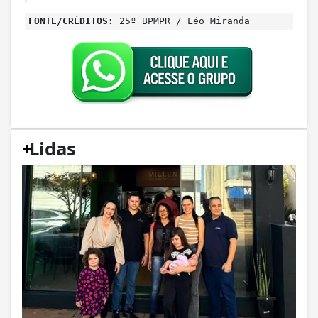
FONTE/CRÉDITOS:
25º BPMPR / Léo Miranda
+
Lidas