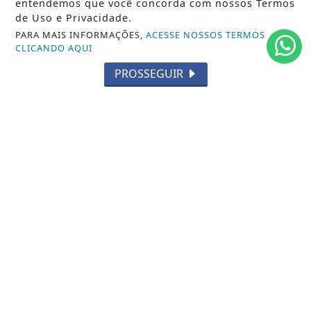
entendemos que você concorda com nossos Termos
de Uso e Privacidade.
MUNDO
PARA MAIS INFORMAÇÕES,
ACESSE NOSSOS TERMOS
CLICANDO AQUI
ENTRETENIMENTO
PROSSEGUIR
TECNOLOGIA
EDUCAÇÃO
POLICIAL
ECONOMIA
AGRO
PARCERIA
ESPORTES
CÂMARA DOS DEPUTADOS
AGÊNCIA DINO