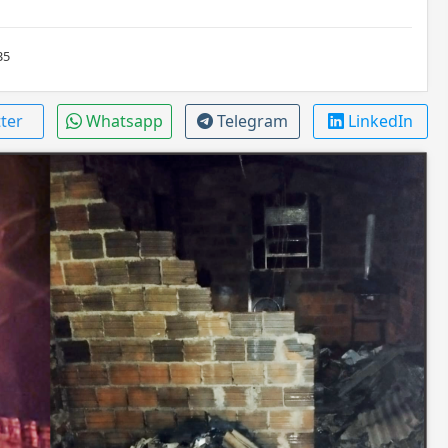
35
tter
Whatsapp
Telegram
LinkedIn