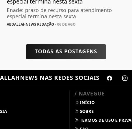
especial termina nesta sexta
Enade: prazo de recurso para atendimento
especial termina nesta sexta
ABDALLAHNEWS REDAÇÃO
- 06 DE AGO
TODAS AS POSTAGENS
ALLAHNEWS
NAS REDES SOCIAIS
/ NAVEGUE
INÍCIO
GIA
SOBRE
TERMOS DE USO E PRIV
FAQ