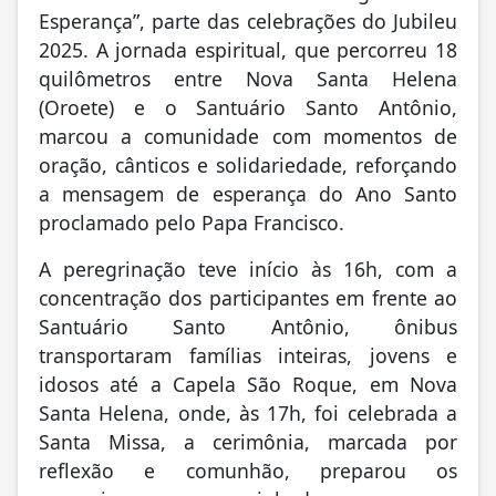
proclamado pelo Papa Francisco.
A peregrinação teve início às 16h, com a
concentração dos participantes em frente ao
Santuário Santo Antônio, ônibus
transportaram famílias inteiras, jovens e
idosos até a Capela São Roque, em Nova
Santa Helena, onde, às 17h, foi celebrada a
Santa Missa, a cerimônia, marcada por
reflexão e comunhão, preparou os
peregrinos para a caminhada que começou
às 18h, rumo ao santuário.
O percurso de 18 quilômetros foi percorrido
com espírito de muita união, paradas
estratégicas para descanso e hidratação
garantiram a participação de pessoas de
todas as idades, enquanto voluntários