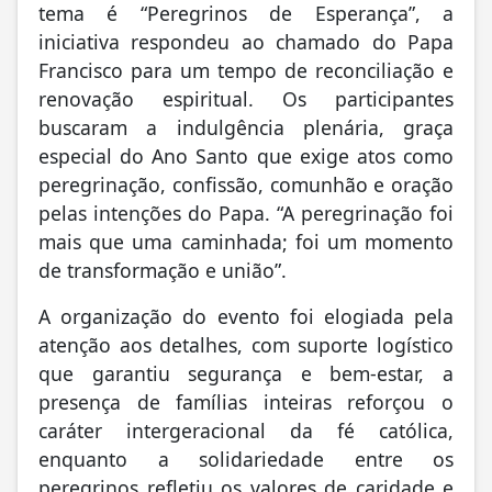
pelas intenções do Papa. “A peregrinação foi
mais que uma caminhada; foi um momento
de transformação e união”.
A organização do evento foi elogiada pela
atenção aos detalhes, com suporte logístico
que garantiu segurança e bem-estar, a
presença de famílias inteiras reforçou o
caráter intergeracional da fé católica,
enquanto a solidariedade entre os
peregrinos refletiu os valores de caridade e
justiça enfatizados pelo Jubileu.
“Que a fé e a comunhão vistas aqui inspirem
outras comunidades”, para os peregrinos de
Iporã, a jornada de 3 de maio foi um
lembrete de que, mesmo em longos
caminhos, a luz da fé ilumina cada passo.