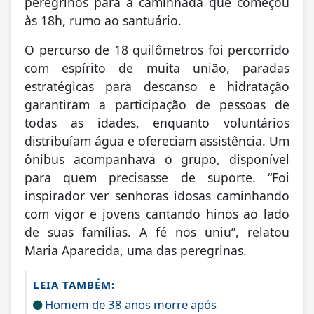
distribuíam água e ofereciam assistência. Um
ônibus acompanhava o grupo, disponível
para quem precisasse de suporte. “Foi
inspirador ver senhoras idosas caminhando
com vigor e jovens cantando hinos ao lado
de suas famílias. A fé nos uniu”, relatou
Maria Aparecida, uma das peregrinas.
LEIA TAMBÉM:
Homem de 38 anos morre após
caminhonete capotar na zona rural de Perobal
PM recupera veículo furtado e prende
homem por receptação em Pérola
Operação Cascata apreende droga e
motocicleta com sinais adulterados em Perobal