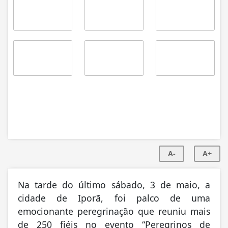
A-
A+
Na tarde do último sábado, 3 de maio, a
cidade de Iporã, foi palco de uma
emocionante peregrinação que reuniu mais
de 250 fiéis no evento “Peregrinos de
Esperança”, parte das celebrações do Jubileu
2025. A jornada espiritual, que percorreu 18
quilômetros entre Nova Santa Helena
(Oroete) e o Santuário Santo Antônio,
marcou a comunidade com momentos de
oração, cânticos e solidariedade, reforçando
a mensagem de esperança do Ano Santo