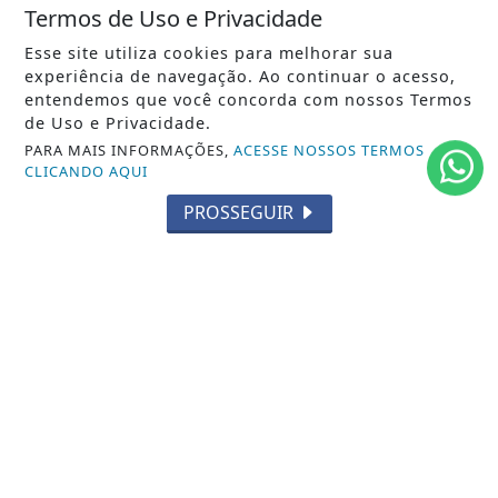
Termos de Uso e Privacidade
Esse site utiliza cookies para melhorar sua
experiência de navegação. Ao continuar o acesso,
/ NOTÍCIAS
entendemos que você concorda com nossos Termos
POLÍTICA
de Uso e Privacidade.
PARA MAIS INFORMAÇÕES,
ACESSE NOSSOS TERMOS
MUNDO
CLICANDO AQUI
ENTRETENIMENTO
PROSSEGUIR
TECNOLOGIA
EDUCAÇÃO
POLICIAL
ECONOMIA
AGRO
PARCERIA