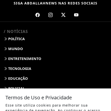
SIGA
ABDALLAHNEWS
NAS REDES SOCIAIS
/ NOTÍCIAS
POLÍTICA
MUNDO
ENTRETENIMENTO
TECNOLOGIA
EDUCAÇÃO
POLICIAL
Termos de Uso e Privacidade
ECONOMIA
Esse site utiliza cookies para melhorar sua
AGRO
experiência de navegação. Ao continuar o acesso,