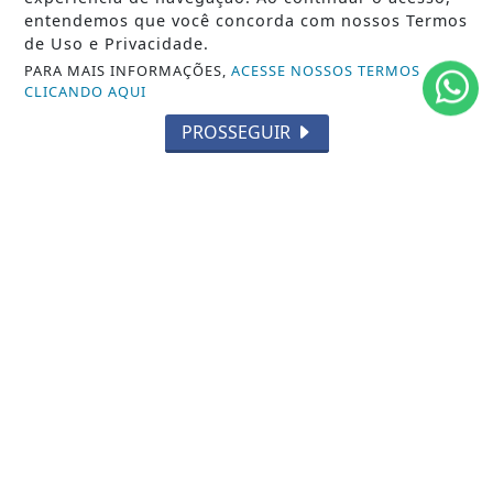
entendemos que você concorda com nossos Termos
PARCERIA
de Uso e Privacidade.
PARA MAIS INFORMAÇÕES,
ACESSE NOSSOS TERMOS
ESPORTES
CLICANDO AQUI
CÂMARA DOS DEPUTADOS
PROSSEGUIR
AGÊNCIA DINO
SOCIEDADE
PREVISÃO DO TEMPO
GERAL
HORÓSCOPO
SOCIAL NEWS
SPORT & SAÚDE
/ NAVEGUE