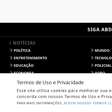
SIGA
ABD
/ NOTÍCIAS
POLÍTICA
MUNDO
ENTRETENIMENTO
TECNOLO
EDUCAÇÃO
POLICIAL
ECONOMIA
AGRO
PARCERIA
ESPORTE
Termos de Uso e Privacidade
CÂMARA DOS DEPUTADOS
AGÊNCIA
Esse site utiliza cookies para melhorar sua
SOCIEDADE
PREVISÃO
concorda com nossos Termos de Uso e Priva
GERAL
HORÓSC
PARA MAIS INFORMAÇÕES,
ACESSE NOSSOS TERMOS C
SOCIAL NEWS
SPORT & 