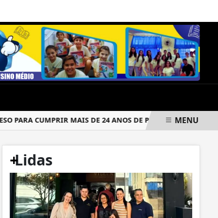
SEXTA-FEIRA, 07 DE AGOSTO 2026
MENU
PARA CUMPRIR MAIS DE 24 ANOS DE PRISÃO
CRIMINOSOS 
+
Lidas