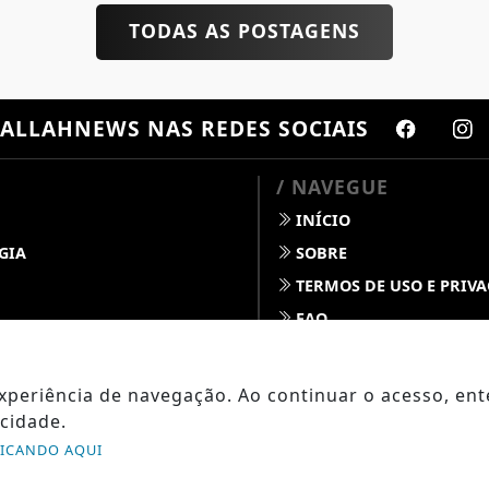
TODAS AS POSTAGENS
ALLAHNEWS
NAS REDES SOCIAIS
/ NAVEGUE
INÍCIO
GIA
SOBRE
TERMOS DE USO E PRIV
FAQ
S
CONTATO
 DINO
 experiência de navegação. Ao continuar o acesso, e
 DO TEMPO
cidade.
OPO
LICANDO AQUI
SAÚDE