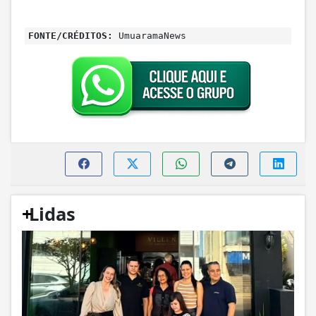
FONTE/CRÉDITOS:
UmuaramaNews
+
Lidas