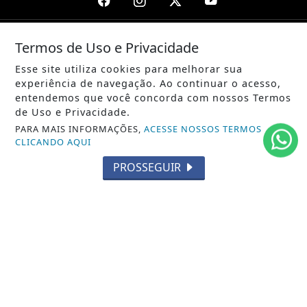
Termos de Uso e Privacidade
/ NOTÍCIAS
POLÍTICA
Esse site utiliza cookies para melhorar sua
experiência de navegação. Ao continuar o acesso,
MUNDO
entendemos que você concorda com nossos Termos
de Uso e Privacidade.
ENTRETENIMENTO
PARA MAIS INFORMAÇÕES,
ACESSE NOSSOS TERMOS
CLICANDO AQUI
TECNOLOGIA
PROSSEGUIR
EDUCAÇÃO
POLICIAL
ECONOMIA
AGRO
PARCERIA