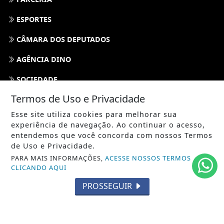
ESPORTES
CÂMARA DOS DEPUTADOS
AGÊNCIA DINO
SOCIEDADE
Termos de Uso e Privacidade
PREVISÃO DO TEMPO
Esse site utiliza cookies para melhorar sua
GERAL
experiência de navegação. Ao continuar o acesso,
entendemos que você concorda com nossos Termos
HORÓSCOPO
de Uso e Privacidade.
PARA MAIS INFORMAÇÕES,
ACESSE NOSSOS TERMOS
SOCIAL NEWS
CLICANDO AQUI
SPORT & SAÚDE
PROSSEGUIR
/ NAVEGUE
INÍCIO