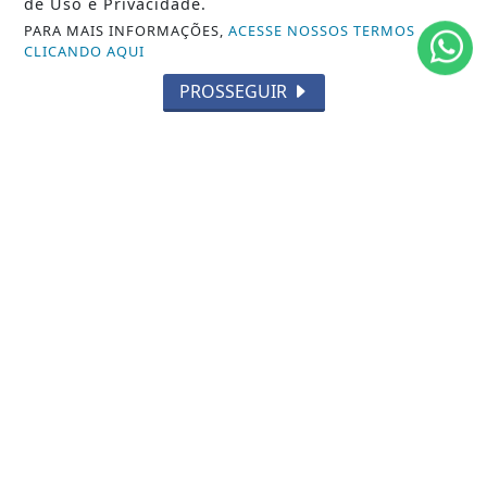
de Uso e Privacidade.
TECNOLOGIA
PARA MAIS INFORMAÇÕES,
ACESSE NOSSOS TERMOS
CLICANDO AQUI
EDUCAÇÃO
PROSSEGUIR
POLICIAL
ECONOMIA
AGRO
PARCERIA
ESPORTES
CÂMARA DOS DEPUTADOS
AGÊNCIA DINO
SOCIEDADE
PREVISÃO DO TEMPO