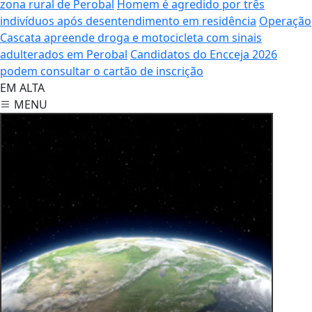
zona rural de Perobal
Homem é agredido por três
indivíduos após desentendimento em residência
Operação
Cascata apreende droga e motocicleta com sinais
adulterados em Perobal
Candidatos do Encceja 2026
podem consultar o cartão de inscrição
EM ALTA
MENU