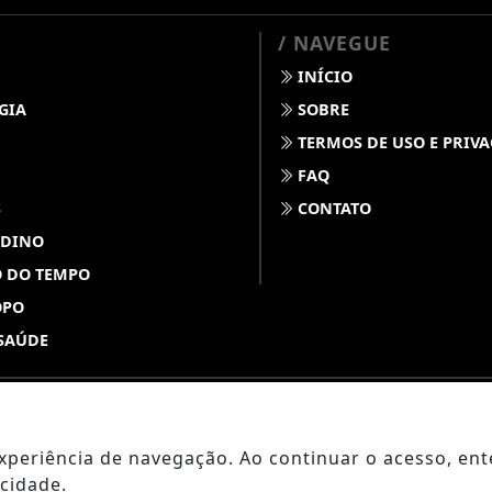
/ NAVEGUE
INÍCIO
GIA
SOBRE
TERMOS DE USO E PRIV
FAQ
S
CONTATO
 DINO
 DO TEMPO
OPO
SAÚDE
ABDALLAHNEWS - TODOS OS DIREITOS RESERVADOS
 experiência de navegação. Ao continuar o acesso, e
cidade.