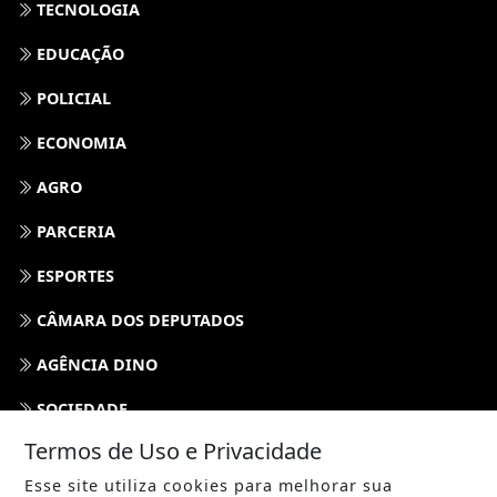
TECNOLOGIA
EDUCAÇÃO
POLICIAL
ECONOMIA
AGRO
PARCERIA
ESPORTES
CÂMARA DOS DEPUTADOS
AGÊNCIA DINO
SOCIEDADE
Termos de Uso e Privacidade
PREVISÃO DO TEMPO
Esse site utiliza cookies para melhorar sua