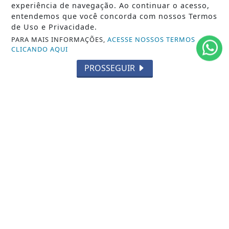
GERAL
experiência de navegação. Ao continuar o acesso,
entendemos que você concorda com nossos Termos
HORÓSCOPO
de Uso e Privacidade.
PARA MAIS INFORMAÇÕES,
ACESSE NOSSOS TERMOS
SOCIAL NEWS
CLICANDO AQUI
SPORT & SAÚDE
PROSSEGUIR
/ NAVEGUE
INÍCIO
SOBRE
TERMOS DE USO E PRIVACIDADE
FAQ
CONTATO