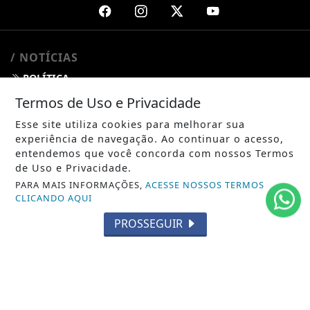
/ NOTÍCIAS
POLÍTICA
Termos de Uso e Privacidade
MUNDO
Esse site utiliza cookies para melhorar sua
ENTRETENIMENTO
experiência de navegação. Ao continuar o acesso,
entendemos que você concorda com nossos Termos
TECNOLOGIA
de Uso e Privacidade.
PARA MAIS INFORMAÇÕES,
ACESSE NOSSOS TERMOS
EDUCAÇÃO
CLICANDO AQUI
POLICIAL
PROSSEGUIR
ECONOMIA
AGRO
PARCERIA