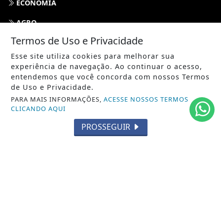
ECONOMIA
AGRO
Termos de Uso e Privacidade
PARCERIA
Esse site utiliza cookies para melhorar sua
ESPORTES
experiência de navegação. Ao continuar o acesso,
entendemos que você concorda com nossos Termos
CÂMARA DOS DEPUTADOS
de Uso e Privacidade.
PARA MAIS INFORMAÇÕES,
ACESSE NOSSOS TERMOS
AGÊNCIA DINO
CLICANDO AQUI
SOCIEDADE
PROSSEGUIR
PREVISÃO DO TEMPO
GERAL
HORÓSCOPO
SOCIAL NEWS
SPORT & SAÚDE