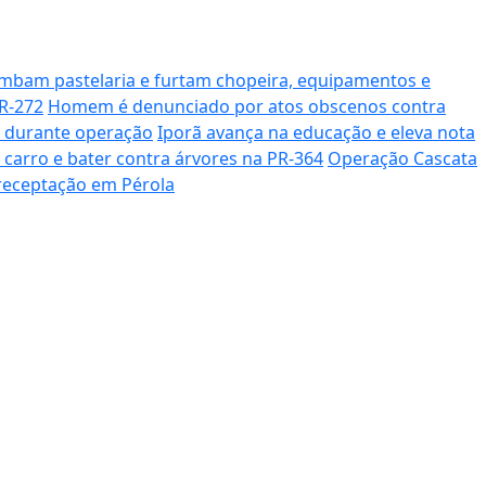
mbam pastelaria e furtam chopeira, equipamentos e
R-272
Homem é denunciado por atos obscenos contra
r durante operação
Iporã avança na educação e eleva nota
o carro e bater contra árvores na PR-364
Operação Cascata
receptação em Pérola