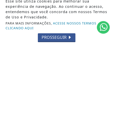
Esse site utiliza cookies para melhorar sua
/ NOTÍCIAS
experiência de navegação. Ao continuar o acesso,
POLÍTICA
entendemos que você concorda com nossos Termos
de Uso e Privacidade.
MUNDO
PARA MAIS INFORMAÇÕES,
ACESSE NOSSOS TERMOS
CLICANDO AQUI
ENTRETENIMENTO
PROSSEGUIR
TECNOLOGIA
EDUCAÇÃO
POLICIAL
ECONOMIA
AGRO
PARCERIA
ESPORTES
CÂMARA DOS DEPUTADOS