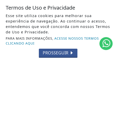
Termos de Uso e Privacidade
POLICIAL
Esse site utiliza cookies para melhorar sua
ECONOMIA
experiência de navegação. Ao continuar o acesso,
entendemos que você concorda com nossos Termos
AGRO
de Uso e Privacidade.
PARA MAIS INFORMAÇÕES,
ACESSE NOSSOS TERMOS
PARCERIA
CLICANDO AQUI
ESPORTES
PROSSEGUIR
CÂMARA DOS DEPUTADOS
AGÊNCIA DINO
SOCIEDADE
PREVISÃO DO TEMPO
GERAL
HORÓSCOPO