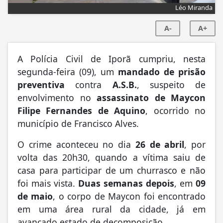
Léo Miranda
A-
A+
A Polícia Civil de Iporã cumpriu, nesta
segunda-feira (09), um
mandado de prisão
preventiva
contra
A.S.B.
, suspeito de
envolvimento no
assassinato de Maycon
Filipe Fernandes de Aquino
, ocorrido no
município de Francisco Alves.
O crime aconteceu no dia
26 de abril
, por
volta das 20h30, quando a vítima saiu de
casa para participar de um churrasco e não
foi mais vista.
Duas semanas depois
, em
09
de maio
, o corpo de Maycon foi encontrado
em uma área rural da cidade, já em