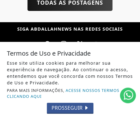
TODAS AS POSTAGENS
SIGA
ABDALLAHNEWS
NAS REDES SOCIAIS
Termos de Uso e Privacidade
Esse site utiliza cookies para melhorar sua
/ NOTÍCIAS
experiência de navegação. Ao continuar o acesso,
POLÍTICA
entendemos que você concorda com nossos Termos
de Uso e Privacidade.
MUNDO
PARA MAIS INFORMAÇÕES,
ACESSE NOSSOS TERMOS
CLICANDO AQUI
ENTRETENIMENTO
PROSSEGUIR
TECNOLOGIA
EDUCAÇÃO
POLICIAL