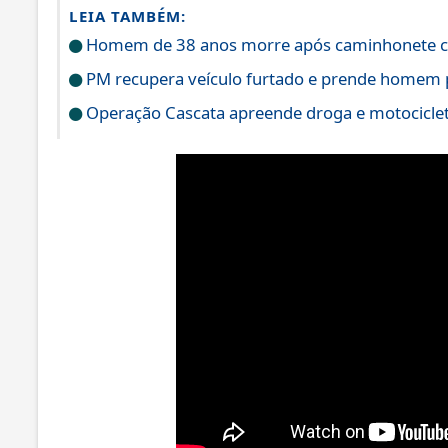
LEIA TAMBÉM:
Homem de 38 anos morre após caminhonete cap
PM recupera veículo furtado e prende homem 
Operação Cascata apreende droga e motociclet