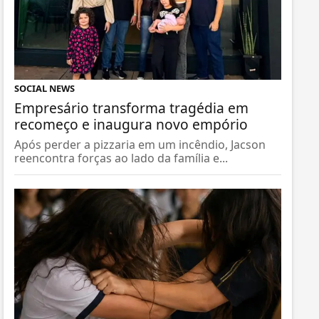
SOCIAL NEWS
Empresário transforma tragédia em
recomeço e inaugura novo empório
Após perder a pizzaria em um incêndio, Jacson
reencontra forças ao lado da família e...