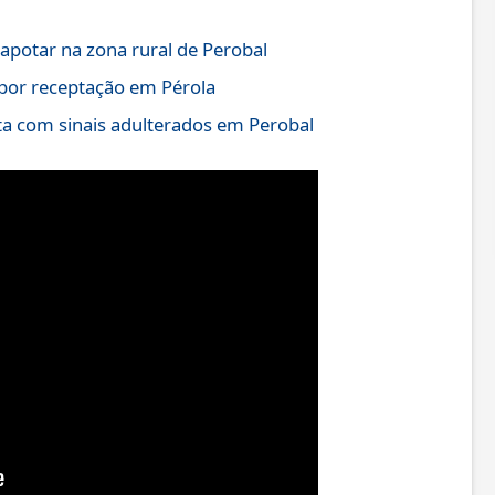
otar na zona rural de Perobal
por receptação em Pérola
a com sinais adulterados em Perobal