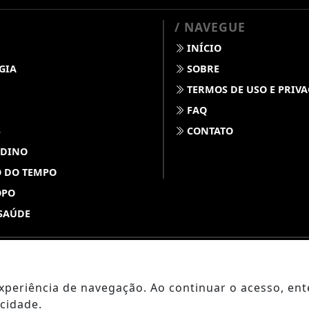
/ NAVEGUE
INÍCIO
GIA
SOBRE
TERMOS DE USO E PRIV
FAQ
S
CONTATO
 DINO
 DO TEMPO
OPO
SAÚDE
ABDALLAHNEWS - TODOS OS DIREITOS RESERVADOS
 experiência de navegação. Ao continuar o acesso, e
cidade.