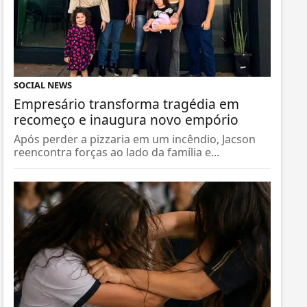
SOCIAL NEWS
Empresário transforma tragédia em
recomeço e inaugura novo empório
Após perder a pizzaria em um incêndio, Jacson
reencontra forças ao lado da família e...