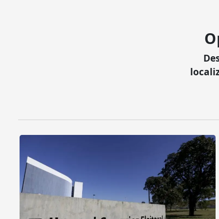
O
Des
locali