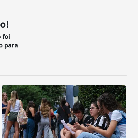
o!
 foi
xo para