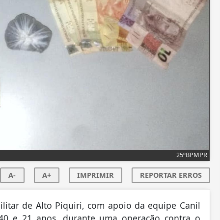
25ºBPMPR
A-
A+
IMPRIMIR
REPORTAR ERROS
Militar de Alto Piquiri, com apoio da equipe Canil
40 e 21 anos, durante uma operação contra o