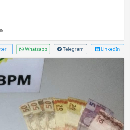
46
tter
Whatsapp
Telegram
LinkedIn