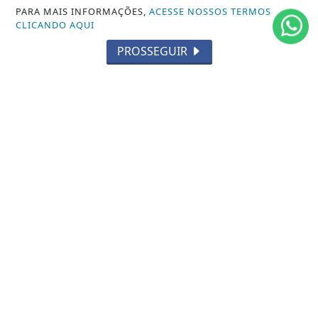
PARA MAIS INFORMAÇÕES,
ACESSE NOSSOS TERMOS
MUNDO
CLICANDO AQUI
ENTRETENIMENTO
PROSSEGUIR
TECNOLOGIA
EDUCAÇÃO
POLICIAL
ECONOMIA
AGRO
PARCERIA
ESPORTES
CÂMARA DOS DEPUTADOS
AGÊNCIA DINO