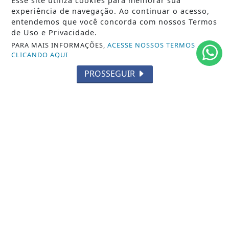
Esse site utiliza cookies para melhorar sua
GERAL
experiência de navegação. Ao continuar o acesso,
entendemos que você concorda com nossos Termos
HORÓSCOPO
de Uso e Privacidade.
PARA MAIS INFORMAÇÕES,
ACESSE NOSSOS TERMOS
SOCIAL NEWS
CLICANDO AQUI
SPORT & SAÚDE
PROSSEGUIR
/ NAVEGUE
INÍCIO
SOBRE
TERMOS DE USO E PRIVACIDADE
FAQ
CONTATO