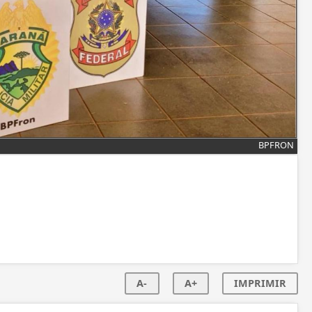
BPFRON
A-
A+
IMPRIMIR