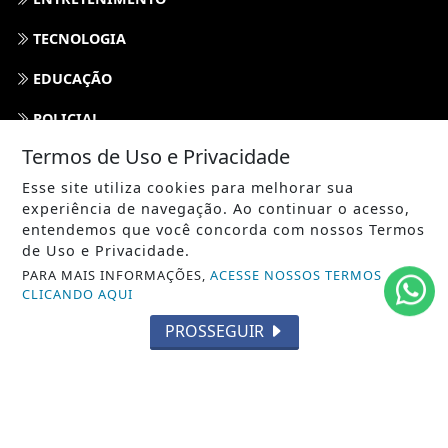
TECNOLOGIA
EDUCAÇÃO
POLICIAL
Termos de Uso e Privacidade
ECONOMIA
Esse site utiliza cookies para melhorar sua
AGRO
experiência de navegação. Ao continuar o acesso,
entendemos que você concorda com nossos Termos
PARCERIA
de Uso e Privacidade.
PARA MAIS INFORMAÇÕES,
ACESSE NOSSOS TERMOS
ESPORTES
CLICANDO AQUI
CÂMARA DOS DEPUTADOS
PROSSEGUIR
AGÊNCIA DINO
SOCIEDADE
PREVISÃO DO TEMPO