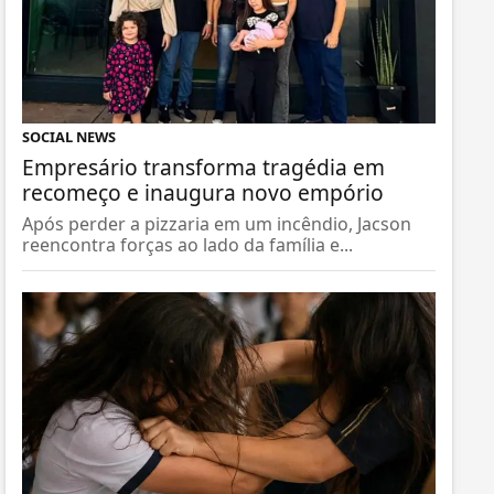
SOCIAL NEWS
Empresário transforma tragédia em
recomeço e inaugura novo empório
Após perder a pizzaria em um incêndio, Jacson
reencontra forças ao lado da família e...