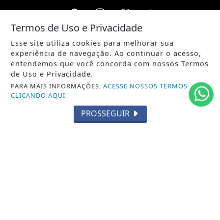
Termos de Uso e Privacidade
Esse site utiliza cookies para melhorar sua
/ NOTÍCIAS
experiência de navegação. Ao continuar o acesso,
POLÍTICA
entendemos que você concorda com nossos Termos
de Uso e Privacidade.
MUNDO
PARA MAIS INFORMAÇÕES,
ACESSE NOSSOS TERMOS
CLICANDO AQUI
ENTRETENIMENTO
PROSSEGUIR
TECNOLOGIA
EDUCAÇÃO
POLICIAL
ECONOMIA
AGRO
PARCERIA