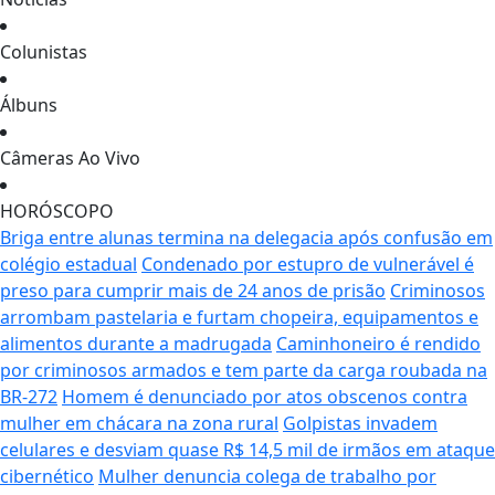
Colunistas
Álbuns
Câmeras Ao Vivo
HORÓSCOPO
Briga entre alunas termina na delegacia após confusão em
colégio estadual
Condenado por estupro de vulnerável é
preso para cumprir mais de 24 anos de prisão
Criminosos
arrombam pastelaria e furtam chopeira, equipamentos e
alimentos durante a madrugada
Caminhoneiro é rendido
por criminosos armados e tem parte da carga roubada na
BR-272
Homem é denunciado por atos obscenos contra
mulher em chácara na zona rural
Golpistas invadem
celulares e desviam quase R$ 14,5 mil de irmãos em ataque
cibernético
Mulher denuncia colega de trabalho por