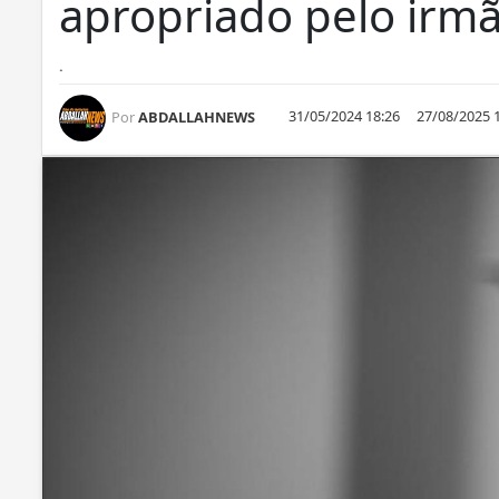
apropriado pelo irm
.
31/05/2024 18:26
27/08/2025 
Por
ABDALLAHNEWS