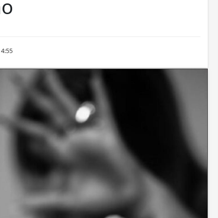
ão
14:55