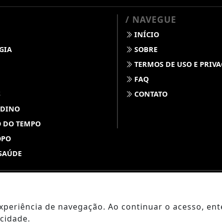
/ NAVEGUE
INÍCIO
GIA
SOBRE
TERMOS DE USO E PRIV
FAQ
S
CONTATO
 DINO
 DO TEMPO
OPO
SAÚDE
ABDALLAHNEWS - TODOS OS DIREITOS RESERVADOS
 experiência de navegação. Ao continuar o acesso, e
cidade.