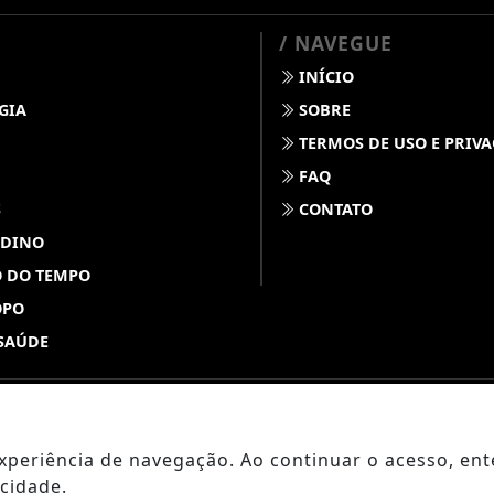
/ NAVEGUE
INÍCIO
GIA
SOBRE
TERMOS DE USO E PRIV
FAQ
S
CONTATO
 DINO
 DO TEMPO
OPO
SAÚDE
ABDALLAHNEWS - TODOS OS DIREITOS RESERVADOS
 experiência de navegação. Ao continuar o acesso, e
cidade.