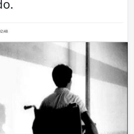
do.
02:48