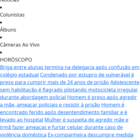
Colunistas
Álbuns
Câmeras Ao Vivo
HORÓSCOPO
Briga entre alunas termina na delegacia após confusão em
colégio estadual
Condenado por estupro de vulnerável é
preso para cumprir mais de 24 anos de prisão
Adolescente
sem habilitação é flagrado pilotando motocicleta irregular
durante abordagem policial
Homem é preso após agredir
a mãe, ameaçar policiais e resistir à prisão
Homem é
encontrado ferido após desentendimento familiar e é
levado ao hospital
Mulher é suspeita de agredir mãe e
irmã fazer ameaças e furtar celular durante caso de
violência doméstica
Ex-companheira descumpre medida