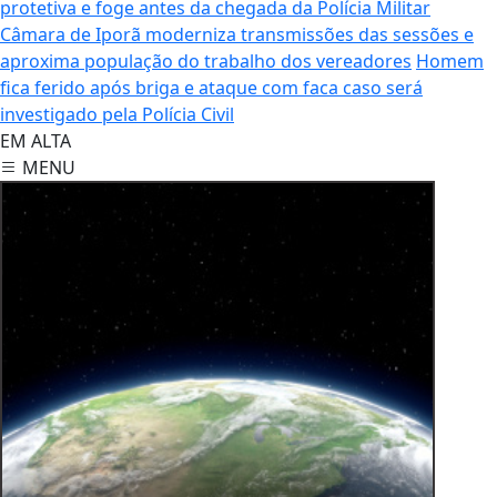
protetiva e foge antes da chegada da Polícia Militar
Câmara de Iporã moderniza transmissões das sessões e
aproxima população do trabalho dos vereadores
Homem
fica ferido após briga e ataque com faca caso será
investigado pela Polícia Civil
EM ALTA
MENU