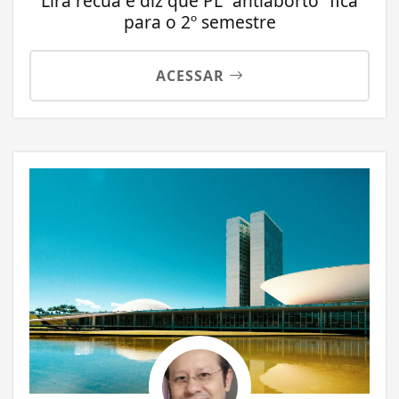
Lira recua e diz que PL “antiaborto” fica
para o 2º semestre
ACESSAR