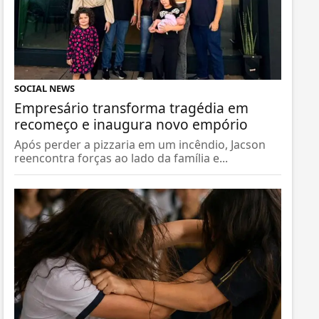
SOCIAL NEWS
Empresário transforma tragédia em
recomeço e inaugura novo empório
Após perder a pizzaria em um incêndio, Jacson
reencontra forças ao lado da família e...