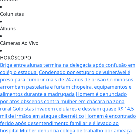
Colunistas
Álbuns
Câmeras Ao Vivo
HORÓSCOPO
Briga entre alunas termina na delegacia após confusão em
colégio estadual
Condenado por estupro de vulnerável é
preso para cumprir mais de 24 anos de prisão
Criminosos
arrombam pastelaria e furtam chopeira, equipamentos e
alimentos durante a madrugada
Homem é denunciado
por atos obscenos contra mulher em chácara na zona
rural
Golpistas invadem celulares e desviam quase R$ 14,5
mil de irmãos em ataque cibernético
Homem é encontrado
ferido após desentendimento familiar e é levado ao
hospital
Mulher denuncia colega de trabalho por ameaça
de morte com faca após mensagens em aplicativo
Mulher