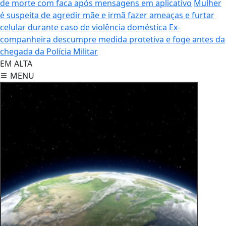
é suspeita de agredir mãe e irmã fazer ameaças e furtar
celular durante caso de violência doméstica
Ex-
companheira descumpre medida protetiva e foge antes da
chegada da Polícia Militar
EM ALTA
MENU