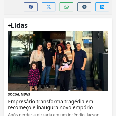
+
Lidas
SOCIAL NEWS
Empresário transforma tragédia em
recomeço e inaugura novo empório
Após perder a pizzaria em um incêndio, Jacson