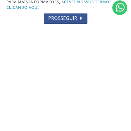
PARA MAIS INFORMAÇÕES,
ACESSE NOSSOS TERMOS
CLICANDO AQUI
ENTRETENIMENTO
PROSSEGUIR
TECNOLOGIA
EDUCAÇÃO
POLICIAL
ECONOMIA
AGRO
PARCERIA
ESPORTES
CÂMARA DOS DEPUTADOS
AGÊNCIA DINO
SOCIEDADE