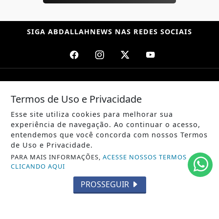
SIGA
ABDALLAHNEWS
NAS REDES SOCIAIS
/ NOTÍCIAS
Termos de Uso e Privacidade
POLÍTICA
Esse site utiliza cookies para melhorar sua
MUNDO
experiência de navegação. Ao continuar o acesso,
entendemos que você concorda com nossos Termos
ENTRETENIMENTO
de Uso e Privacidade.
PARA MAIS INFORMAÇÕES,
ACESSE NOSSOS TERMOS
TECNOLOGIA
CLICANDO AQUI
EDUCAÇÃO
PROSSEGUIR
POLICIAL