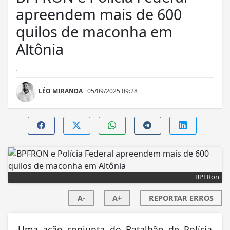
apreendem mais de 600
quilos de maconha em
Altônia
.
LÉO MIRANDA
05/09/2025 09:28
BPFRon
A-
A+
REPORTAR ERROS