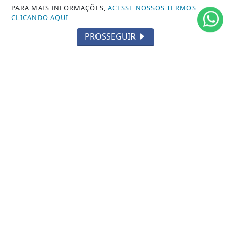
MUNDO
PARA MAIS INFORMAÇÕES,
ACESSE NOSSOS TERMOS
CLICANDO AQUI
ENTRETENIMENTO
PROSSEGUIR
TECNOLOGIA
EDUCAÇÃO
POLICIAL
ECONOMIA
AGRO
PARCERIA
ESPORTES
CÂMARA DOS DEPUTADOS
AGÊNCIA DINO
SOCIEDADE