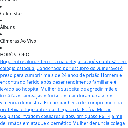
Colunistas
Álbuns
Câmeras Ao Vivo
HORÓSCOPO
Briga entre alunas termina na delegacia após confusão em
colégio estadual
Condenado por estupro de vulnerável é
preso para cumprir mais de 24 anos de prisão
Homem é
encontrado ferido após desentendimento familiar e é
levado ao hospital
Mulher é suspeita de agredir mãe e
irmã fazer ameaças e furtar celular durante caso de
violência doméstica
Ex-companheira descumpre medida
protetiva e foge antes da chegada da Polícia Militar
Golpistas invadem celulares e desviam quase R$ 14,5 mil
de irmãos em ataque cibernético
Mulher denuncia colega