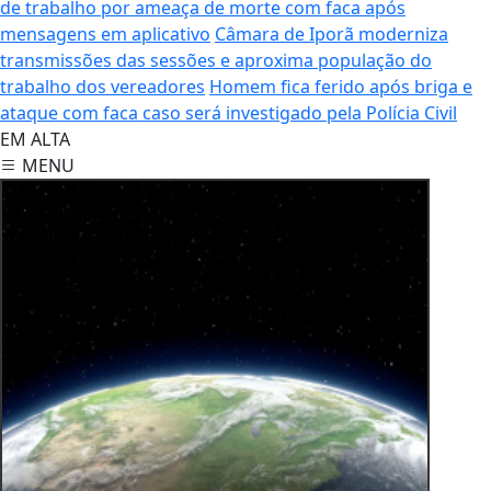
de trabalho por ameaça de morte com faca após
mensagens em aplicativo
Câmara de Iporã moderniza
transmissões das sessões e aproxima população do
trabalho dos vereadores
Homem fica ferido após briga e
ataque com faca caso será investigado pela Polícia Civil
EM ALTA
MENU