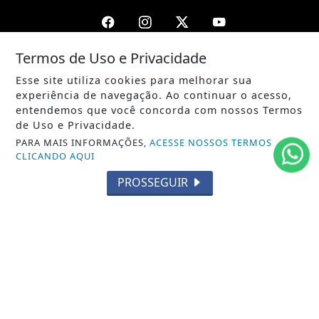
Termos de Uso e Privacidade
/ NOTÍCIAS
Esse site utiliza cookies para melhorar sua
POLÍTICA
experiência de navegação. Ao continuar o acesso,
entendemos que você concorda com nossos Termos
MUNDO
de Uso e Privacidade.
PARA MAIS INFORMAÇÕES,
ACESSE NOSSOS TERMOS
ENTRETENIMENTO
CLICANDO AQUI
TECNOLOGIA
PROSSEGUIR
EDUCAÇÃO
POLICIAL
ECONOMIA
AGRO
PARCERIA